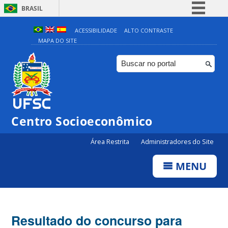
BRASIL
Simplifique!
ACESSIBILIDADE
ALTO CONTRASTE
MAPA DO SITE
Comunica BR
Participe
Acesso à informação
Legislação
Canais
Centro Socioeconômico
Área Restrita
Administradores do Site
MENU
Resultado do concurso para