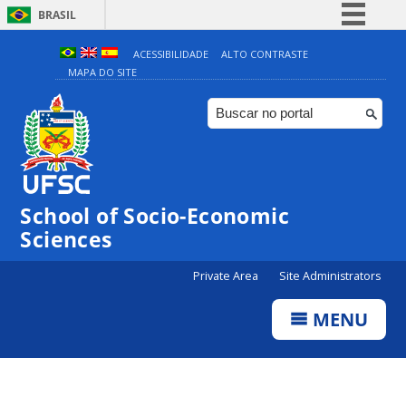
BRASIL
Simplifique!
ACESSIBILIDADE
ALTO CONTRASTE
MAPA DO SITE
Comunica BR
Participe
Acesso à informação
Legislação
Canais
School of Socio-Economic
Sciences
Private Area
Site Administrators
MENU