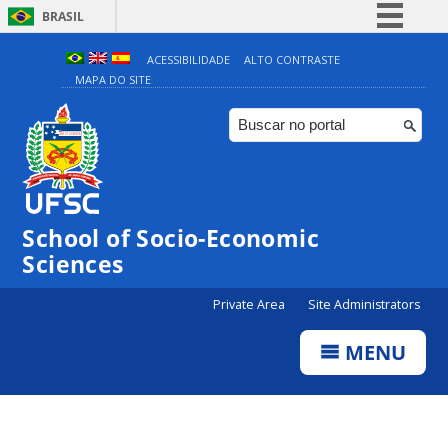
BRASIL
Simplifique!
ACESSIBILIDADE
ALTO CONTRASTE
MAPA DO SITE
Comunica BR
Participe
Acesso à informação
Legislação
Canais
School of Socio-Economic
Sciences
Private Area
Site Administrators
MENU