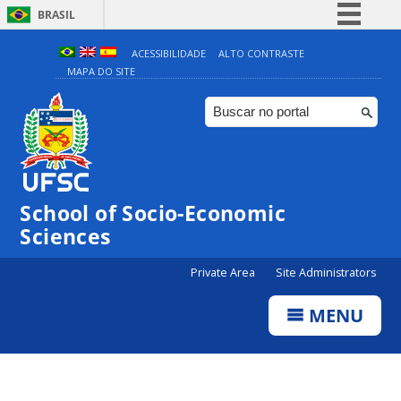
BRASIL
Simplifique!
ACESSIBILIDADE
ALTO CONTRASTE
MAPA DO SITE
Comunica BR
Participe
Acesso à informação
Legislação
Canais
School of Socio-Economic
Sciences
Private Area
Site Administrators
MENU