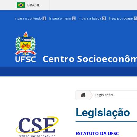
BRASIL
Ir para o conteúdo
1
Ir para o menu
2
Ir para a busca
3
Ir para o rodapé
4
Centro Socioeconô
Legislação
Legislação
ESTATUTO DA UFSC