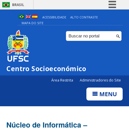
BRASIL
Simplifique!
ACESSIBILIDADE
ALTO CONTRASTE
MAPA DO SITE
Comunica BR
Participe
Acesso à informação
Legislação
Canais
Centro Socioeconómico
Área Restrita
Administradores do Site
MENU
Núcleo de Informática –