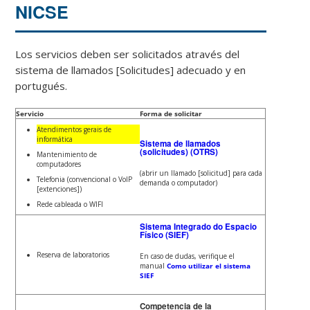
NICSE
Los servicios deben ser solicitados através del
sistema de llamados [Solicitudes] adecuado y en
portugués.
Servicio
Forma de solicitar
Atendimentos gerais de
informática
Sistema de llamados
(solicitudes) (OTRS)
Mantenimiento de
computadores
(abrir un llamado [solicitud] para cada
Telefonia (convencional o VoIP
demanda o computador)
[extenciones])
Rede cableada o WIFI
Sistema Integrado do Espacio
Físico (SIEF)
Reserva de laboratorios
En caso de dudas, verifique el
manual
Como utilizar el sistema
SIEF
Competencia de la