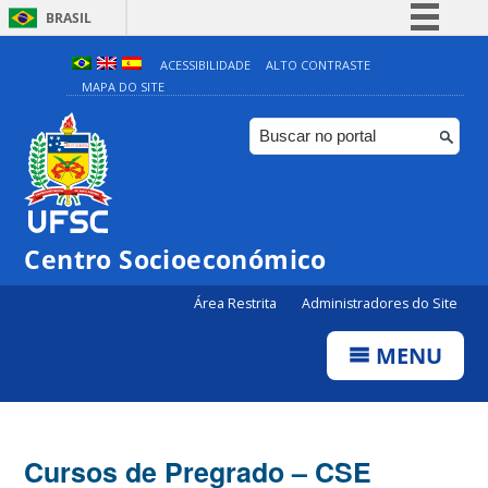
BRASIL
Simplifique!
ACESSIBILIDADE
ALTO CONTRASTE
MAPA DO SITE
Comunica BR
Participe
Acesso à informação
Legislação
Canais
Centro Socioeconómico
Área Restrita
Administradores do Site
MENU
Cursos de Pregrado – CSE