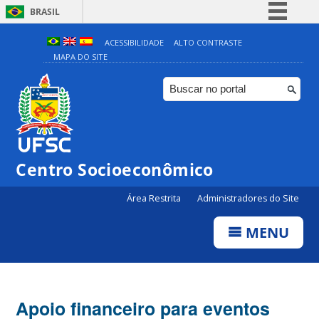
BRASIL
Simplifique!
ACESSIBILIDADE
ALTO CONTRASTE
MAPA DO SITE
Comunica BR
Participe
Acesso à informação
Legislação
Canais
Centro Socioeconômico
Área Restrita
Administradores do Site
MENU
Apoio financeiro para eventos