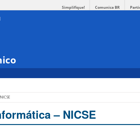
Simplifique!
Comunica BR
Parti
mico
 NICSE
nformática – NICSE