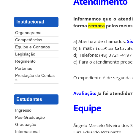
Atendimento
Informamos que o atendim
Institucional
forma
remota
pelos meios
Organograma
Competências
a) Abertura de chamados:
Si
Equipe e Contatos
b) E-mail:
Legislação
d) Telefone: (48) 3721-4197
e) Para o atendimento presen
Regimento
Portarias
Prestação de Contas
O expediente é de segunda a
»
Avaliação:
Já foi atendido
Estudantes
Equipe
Ingresso
Pós-Graduação
Graduação
Ângelo Marcelo Silveira dos 
Luiz Eduardo Pizzinatto
Internacional