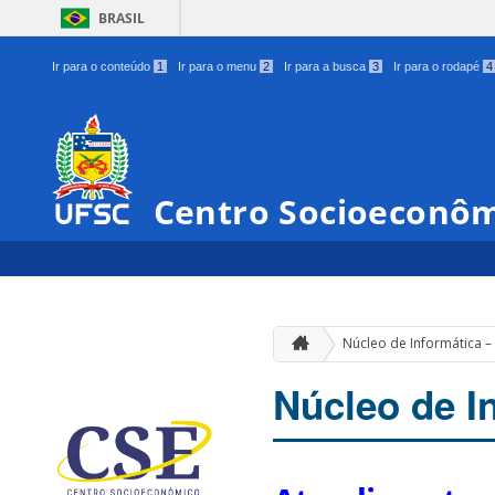
BRASIL
Ir para o conteúdo
1
Ir para o menu
2
Ir para a busca
3
Ir para o rodapé
4
Centro Socioeconô
Núcleo de Informática –
Núcleo de I