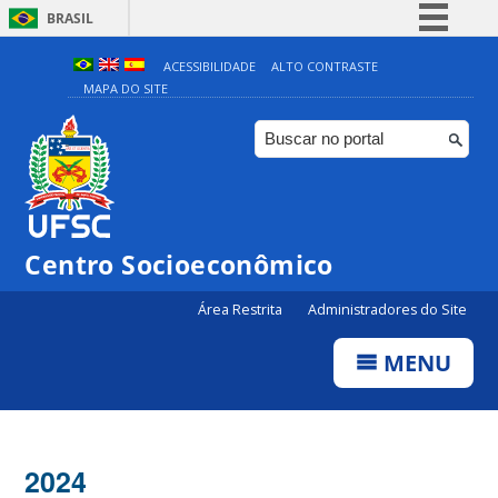
BRASIL
Simplifique!
ACESSIBILIDADE
ALTO CONTRASTE
MAPA DO SITE
Comunica BR
Participe
Acesso à informação
Legislação
Canais
Centro Socioeconômico
Área Restrita
Administradores do Site
MENU
2024