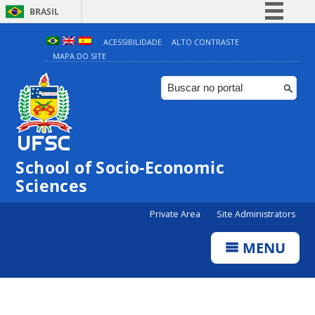
BRASIL
Simplifique!
ACESSIBILIDADE
ALTO CONTRASTE
MAPA DO SITE
Comunica BR
Participe
Acesso à informação
Legislação
Canais
School of Socio-Economic
Sciences
Private Area
Site Administrators
MENU