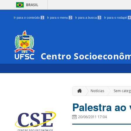
BRASIL
Ir para o conteúdo
1
Ir para o menu
2
Ir para a busca
3
Ir para o rodapé
4
Centro Socioeconô
Notícias
Sem categ
Palestra ao 
20/06/2011 17:04