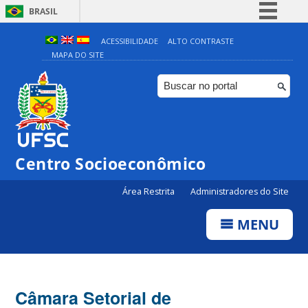
BRASIL
Simplifique!
ACESSIBILIDADE
ALTO CONTRASTE
MAPA DO SITE
Comunica BR
Participe
Acesso à informação
Legislação
Canais
Centro Socioeconômico
Área Restrita
Administradores do Site
MENU
Câmara Setorial de