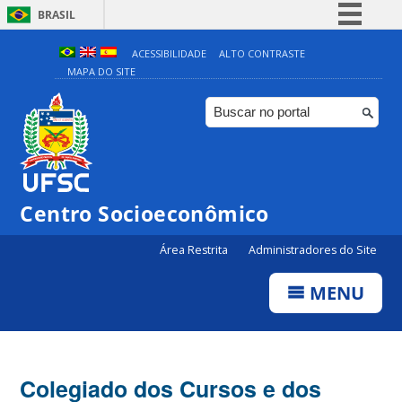
BRASIL
Simplifique!
ACESSIBILIDADE
ALTO CONTRASTE
MAPA DO SITE
Comunica BR
Participe
Acesso à informação
Legislação
Canais
Centro Socioeconômico
Área Restrita
Administradores do Site
MENU
Colegiado dos Cursos e dos