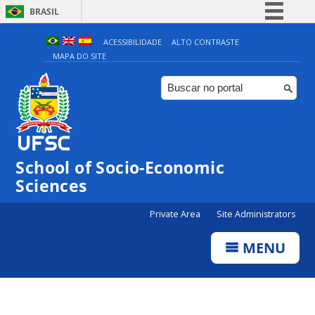
BRASIL
Simplifique!
ACESSIBILIDADE
ALTO CONTRASTE
MAPA DO SITE
Comunica BR
Participe
Acesso à informação
Legislação
Canais
School of Socio-Economic
Sciences
Private Area
Site Administrators
MENU