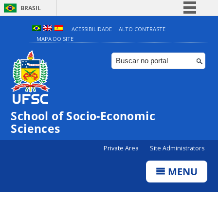
BRASIL
Simplifique!
ACESSIBILIDADE
ALTO CONTRASTE
MAPA DO SITE
Comunica BR
Participe
Acesso à informação
Legislação
Canais
School of Socio-Economic
Sciences
Private Area
Site Administrators
MENU