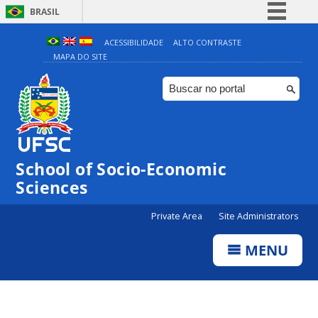
BRASIL
Simplifique!
ACESSIBILIDADE
ALTO CONTRASTE
MAPA DO SITE
Comunica BR
Participe
Acesso à informação
Legislação
Canais
School of Socio-Economic
Sciences
Private Area
Site Administrators
MENU