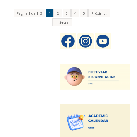
Página 1 de 115
1
2
3
4
5
Próximo ›
Última »