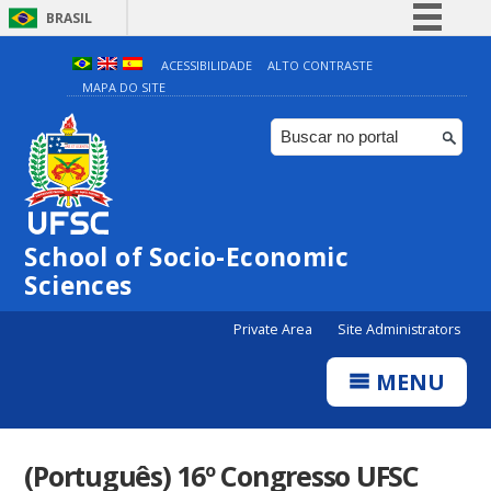
BRASIL
Simplifique!
ACESSIBILIDADE
ALTO CONTRASTE
MAPA DO SITE
Comunica BR
Participe
Acesso à informação
Legislação
Canais
School of Socio-Economic
Sciences
Private Area
Site Administrators
MENU
(Português) 16º Congresso UFSC