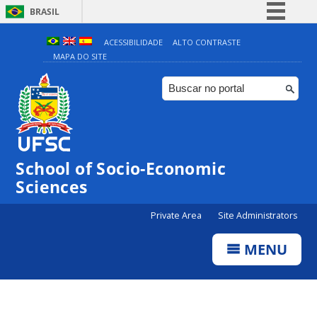
BRASIL
Simplifique!
ACESSIBILIDADE
ALTO CONTRASTE
MAPA DO SITE
Comunica BR
Participe
Acesso à informação
Legislação
Canais
School of Socio-Economic
Sciences
Private Area
Site Administrators
MENU