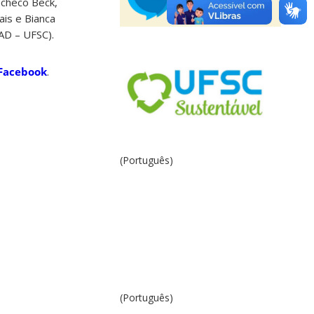
acheco Beck,
ais e Bianca
AD – UFSC).
Facebook
.
(Português)
(Português)