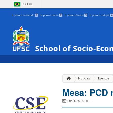
BRASIL
Ir para o conteúdo
1
Ir para o menu
2
Ir para a busca
3
Ir para o rodapé
4
School of Socio-Eco
»
Notícias
Eventos
Mesa: PCD n
06/11/2018 10:01